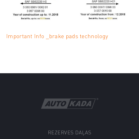
Important Info _brake pads technology
REZERVES DAĻAS