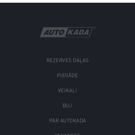
REZERVES DAĻAS
PIEGĀDE
VEIKALI
BUJ
PAR AUTOKADA